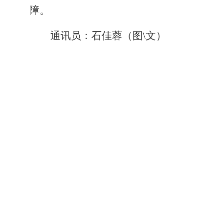
障
。
通讯员：石佳蓉（图\文）